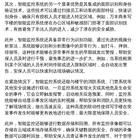
其次，智能监控系统的另一个显著优势是其集成的面部识别和身份
验证技术。这些技术可以通过扫描员工和访客的面部特征，快速识
别身份，确保只有授权人员才能进入特定区域。例如，万丰商务写
字楼的智能监控系统便在办公区域和敏感部门部署了面部识别技
术，有效避免了非法人员的进入，减少了潜在的安全威胁。
此外，智能监控系统还具备异常行为识别功能。通过先进的视频分
析算法，系统能够识别和分析图像中的异常行为，如打斗、摔倒、
徘徊等。这种技术能够在异常事件发生的早期就发出警报，帮助安
保人员及时进行干预，避免事态的进一步扩大。例如，当系统检测
到某个区域的人员长时间停留或进入限制区域时，会自动发出警
告，安保人员可以快速到达现场确认情况。
在紧急情况下，智能监控系统还能与楼宇的消防系统、门禁系统等
其他安全设施进行联动。一旦监控系统发现火灾或其他危及生命安
全的事件，它会立即触发报警，启动相关应急预案。同时，监控系
统能够自动显示事发区域的实时视频，帮助安保和消防人员更快地
了解现场情况，做出迅速反应。这种高度的联动性使得写字楼在突
发事件发生时能够更有效地进行处理，最大限度地保障人员安全。
此外，智能监控还能够进行数据存储和回溯。所有监控录像都可以
存储在云端或本地存储系统中，确保关键数据的安全。存储的录像
数据可以随时回放，帮助安保人员查证事件发生的细节。对于管理